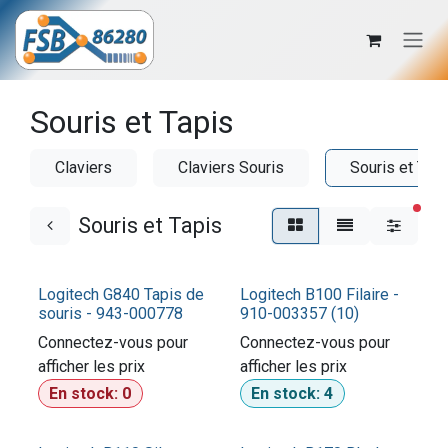
Se rendre au contenu
Souris et Tapis
Claviers
Claviers Souris
Souris et Tapi
filtr
Souris et Tapis
Logitech G840 Tapis de
Logitech B100 Filaire -
souris - 943-000778
910-003357 (10)
Connectez-vous pour
Connectez-vous pour
afficher les prix​
afficher les prix​
En stock:
0
En stock:
4