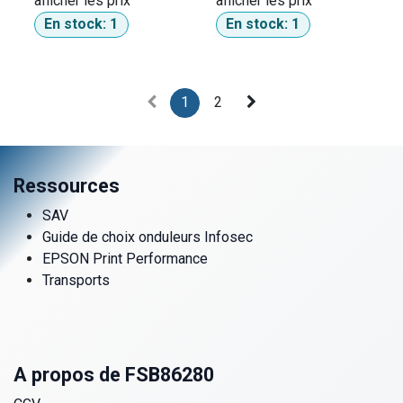
afficher les prix​
afficher les prix​
En stock:
1
En stock:
1
1
2
Ressources
SAV
Guide de choix onduleurs Infosec
EPSON Print Performance
Transports
A propos de FSB86280