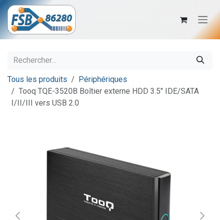
Se rendre au contenu
Tous les produits
Périphériques
Tooq TQE-3520B Boîtier externe HDD 3.5" IDE/SATA
I/II/III vers USB 2.0