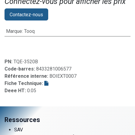
Connectez-vous pour afficher les prix​
Contactez-nous
Marque
:
Tooq
PN:
TQE-3520B
Code-barres:
8433281006577
Référence interne:
BOIEXT0007
Fiche Technique:
Deee HT:
0.05
Ressources
SAV